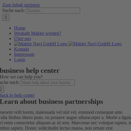
Zum Inhalt springen
Suche nach:
Home
Weshalb Makler werden?
Über uns
Kontakt
Impressum
Login
business help center
How we can help you?
uche nach:
back to help center
Learn about business partnerships
raesent velit lorem, malesuada vel nisl vel, euismod consequat ante.
ulla finibus libero justo, eu posuere augue ullamcorper a. Morbi a ligul
el enim consectetur aliquam ac id sem. Maecenas nec volutpat sapien, i
inibus sapien. Donec sollicitudin lectus massa, non ornare erat