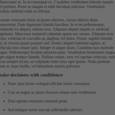
llamcorper ut. In at consequat ex. Curabitur vestibulum lobortis mauris
el pretium. Proin eu magna et nibh tincidunt pulvinar. Vestibulum
acilisis eleifend nulla at efficitur.
enean venenatis dolor at ipsum ultricies, cursus ultrices diam
onsectetur. Duis dignissim blandit faucibus. In et mi pellentesque,
ommodo ex aliquet, rutrum eros. Aliquam aliquet mauris ac eleifend
ignissim. Maecenas euismod vulputate quam nec ornare. Aliquam eros
olor, vehicula ut convallis at, dapibus vel dolor. Donec sagittis lobortis
st, in viverra quam posuere sed. Donec aliquet euismod sapien, ac
ehicula eros ornare quis. Integer et augue diam. Curabitur non molestie
ugue. Pellentesque facilisis pharetra justo. Vestibulum fermentum magn
get augue tempor blandit. Nullam ornare, eros vel egestas vehicula, tort
acus semper lectus, ut vulputate enim risus eget ipsum. Nulla pretium
iam ac risus mollis, vel bibendum mauris pulvinar.
ake decisions with confidence
Nunc quis lectus volutpat efficitur tortor consequat
Cras ut augue ac purus rhoncus ornare non vestibulum
Duis egestas euismod commod proin
Sed tristique tortor non mi sollicitudin ultricies