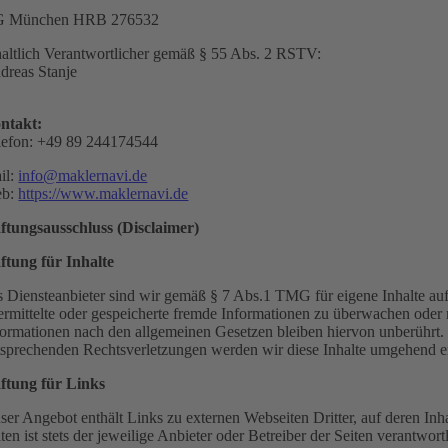
 München HRB 276532
haltlich Verantwortlicher gemäß § 55 Abs. 2 RSTV:
dreas Stanje
ntakt:
lefon: +49 89 244174544
il:
info@maklernavi.de
b:
https://www.maklernavi.de
ftungsausschluss (Disclaimer)
ftung für Inhalte
s Diensteanbieter sind wir gemäß § 7 Abs.1 TMG für eigene Inhalte auf 
ermittelte oder gespeicherte fremde Informationen zu überwachen oder 
formationen nach den allgemeinen Gesetzen bleiben hiervon unberührt.
tsprechenden Rechtsverletzungen werden wir diese Inhalte umgehend e
ftung für Links
ser Angebot enthält Links zu externen Webseiten Dritter, auf deren Inh
iten ist stets der jeweilige Anbieter oder Betreiber der Seiten verantw