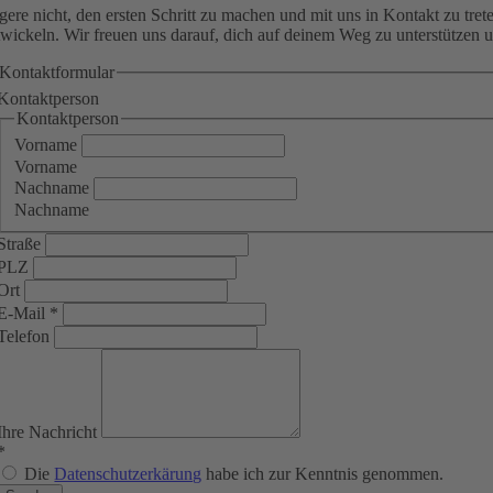
gere nicht, den ersten Schritt zu machen und mit uns in Kontakt zu tr
twickeln. Wir freuen uns darauf, dich auf deinem Weg zu unterstützen 
Kontaktformular
Kontaktperson
Kontaktperson
Vorname
Vorname
Nachname
Nachname
Straße
PLZ
Ort
E-Mail
*
Telefon
Ihre Nachricht
*
Die
Datenschutzerkärung
habe ich zur Kenntnis genommen.