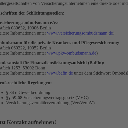
ttergesellschaften von Versicherungsunternehmen eine direkte oder in
schriften der Schlichtungsstellen:
rsicherungsombudsmann e.V.:
stfach 080632, 10006 Berlin
eitere Informationen unter
www.versicherungsombudsmann.de
)
budsmann für die private Kranken- und Pflegeversicherung:
stfach 060222, 10052 Berlin
eitere Informationen unter
www.pkv-ombudsmann.de
)
ndesanstalt für Finanzdienstleistungsaufsicht (BaFin):
stfach 1253, 53002 Bonn
eitere Informationen unter
www.bafin.de
unter dem Stichwort Ombudsl
rufsrechtliche Regelungen:
§ 34 d Gewerbeordnung
§§ 59-68 Versicherungsvertragsgesetz (VVG)
Versicherungsvermittlerverordnung (VersVermV)
tzt Kontakt aufnehmen!