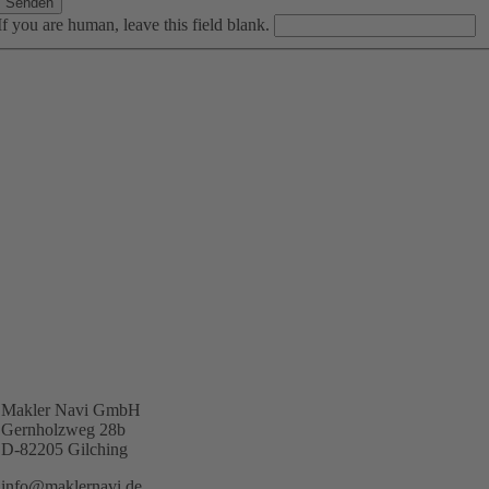
If you are human, leave this field blank.
Makler Navi GmbH
Gernholzweg 28b
D-82205 Gilching
info@maklernavi.de