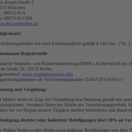
x-Joseph-Straße 2
333 München
l.: 089/5116-0
x: 089/5116-1306
w.ihk-muenchen.de
tigkeitsart:
rsicherungsmakler mit einer Erlaubnispflicht gemäß § 34d Abs. 1 N
meinsame Registerstelle:
utscher Industrie- und Handelskammertag (DIHK), Körperschaft des öf
eite Straße 29, 10178 Berlin,
gisterabruf:
www.vermittlerregister.info
gistrierungsnummer als Versicherungsmakler: D-687I-EVDOD-17
ratung und Vergütung:
r Makler bietet im Zuge der Vermittlung eine Beratung gemäß den geset
oduktanbieter. Vermittelt Ihnen der Makler ein Versicherungsprodukt, 
kler Sie vor Beginn unserer Tätigkeit darüber informieren und Ihnen 
fenlegung direkter oder indirekter Beteiligungen über 10% an V
r Makler besitzt weder direkte noch indirekte Beteiligungen von übe