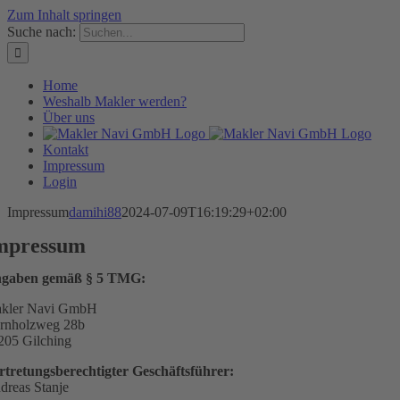
Zum Inhalt springen
Suche nach:
Home
Weshalb Makler werden?
Über uns
Kontakt
Impressum
Login
Impressum
damihi88
2024-07-09T16:19:29+02:00
mpressum
gaben gemäß § 5 TMG:
kler Navi GmbH
rnholzweg 28b
205 Gilching
rtretungsberechtigter Geschäftsführer:
dreas Stanje