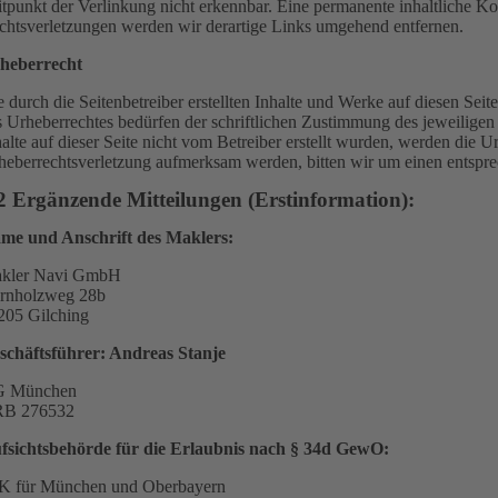
itpunkt der Verlinkung nicht erkennbar. Eine permanente inhaltliche Ko
chtsverletzungen werden wir derartige Links umgehend entfernen.
heberrecht
e durch die Seitenbetreiber erstellten Inhalte und Werke auf diesen Se
s Urheberrechtes bedürfen der schriftlichen Zustimmung des jeweiligen 
halte auf dieser Seite nicht vom Betreiber erstellt wurden, werden die U
heberrechtsverletzung aufmerksam werden, bitten wir um einen entspr
2 Ergänzende Mitteilungen (Erstinformation):
me und Anschrift des Maklers:
kler Navi GmbH
rnholzweg 28b
205 Gilching
schäftsführer: Andreas Stanje
 München
B 276532
fsichtsbehörde für die Erlaubnis nach § 34d GewO:
K für München und Oberbayern